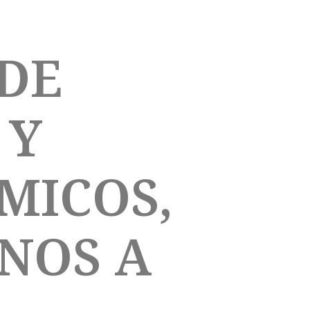
DE
 Y
MICOS,
ANOS A