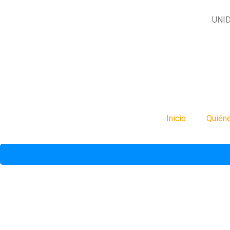
Ir
al
UNID
contenido
Inicio
Quién