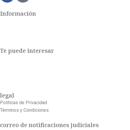
c
e
Información
b
o
o
k
Te puede interesar
legal
Políticas de Privacidad
Términos y Condiciones
correo de notificaciones judiciales